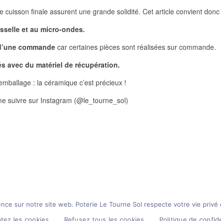
 de cuisson finale assurent une grande solidité. Cet article convient don
sselle et au micro-ondes.
t d’une commande
car certaines pièces sont réalisées sur commande.
sés avec du matériel de récupération.
mballage : la céramique c’est précieux !
 me suivre sur Instagram (@le_tourne_sol)
nce sur notre site web. Poterie Le Tourne Sol respecte votre vie privé e
tez les cookies
Refusez tous les cookies
Politique de confide