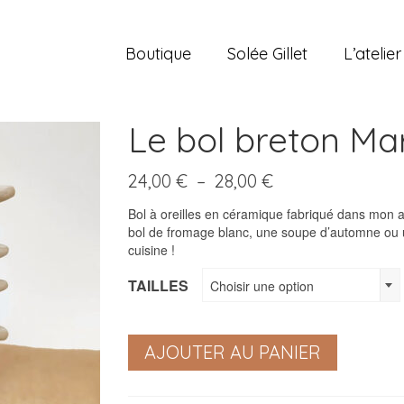
Boutique
Solée Gillet
L’atelier
Le bol breton Mar
Plage
24,00
€
–
28,00
€
de
Bol à oreilles en céramique
prix :
fabriqué dans mon at
bol de fromage blanc, une soupe d’automne ou 
24,00 €
cuisine !
à
28,00 €
TAILLES
Choisir une option
AJOUTER AU PANIER