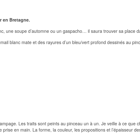
r en Bretagne.
anc, une soupe d’automne ou un gaspacho… il saura trouver sa place da
émail blanc mate et des rayures d’un bleu/vert profond dessinés au pin
ampage. Les traits sont peints au pinceau un à un. Je veille à ce que 
e prise en main. La forme, la couleur, les propositions et l’épaisseur 