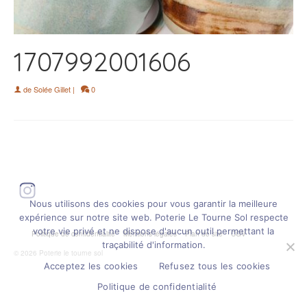
1707992001606
de
Solée Gillet
|
0
Instagram
Nous utilisons des cookies pour vous garantir la meilleure
expérience sur notre site web. Poterie Le Tourne Sol respecte
votre vie privé et ne dispose d'aucun outil permettant la
Politique de confidentialité
Mentions légales
Plan de site
CGV
traçabilité d'information.
© 2026 Poterie le tourne sol
Acceptez les cookies
Refusez tous les cookies
Politique de confidentialité