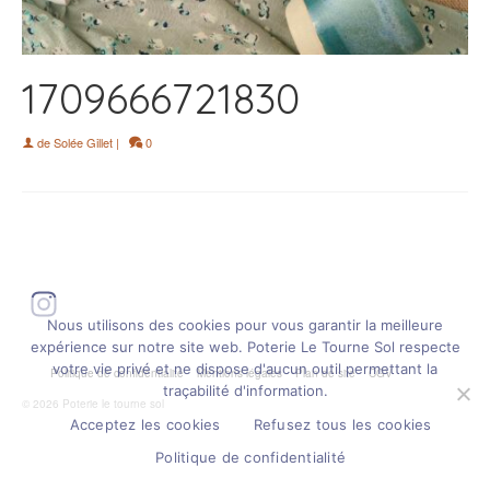
1709666721830
de
Solée Gillet
|
0
Instagram
Nous utilisons des cookies pour vous garantir la meilleure
expérience sur notre site web. Poterie Le Tourne Sol respecte
votre vie privé et ne dispose d'aucun outil permettant la
Politique de confidentialité
Mentions légales
Plan de site
CGV
traçabilité d'information.
© 2026 Poterie le tourne sol
Acceptez les cookies
Refusez tous les cookies
Politique de confidentialité