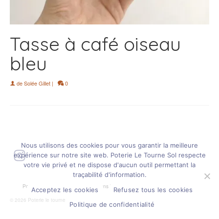
Tasse à café oiseau
bleu
de
Solée Gillet
|
0
Nous utilisons des cookies pour vous garantir la meilleure
Instagram
expérience sur notre site web. Poterie Le Tourne Sol respecte
votre vie privé et ne dispose d'aucun outil permettant la
traçabilité d'information.
Politique de confidentialité
Mentions légales
Plan de site
CGV
Acceptez les cookies
Refusez tous les cookies
© 2026 Poterie le tourne sol
Politique de confidentialité