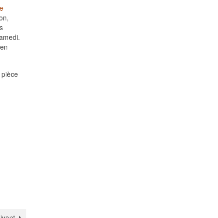
e
on,
s
samedi.
 en
 pièce
uivant